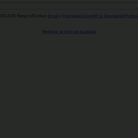
001-2026 Rang Ltd
Contact
Email
o
Formulario
Copyright & Denegación
Polític
Regresar al inicio de la página