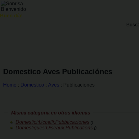
Buen día!
Busc
Domestico Aves Publicaciónes
Home
:
Domestico
:
Aves
:
Publicaciones
Misma categoria en otros idiomas
Domestici:Uccelli:Pubblicaziones
()
Domestiques:Oiseaux:Publications
()